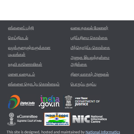
எங்களைப் பற்றி
வலை தகவல் மேலாளர்
செய்திமடல்
பதிப்புரிமை கொள்கை
வழக்குரைஞர்களுக்கான
மீத்தொடுப்பு கொள்கை
படிவங்கள்
அணுக இயலுந்தன்மை
உதவி காணொலிகள்
அறிக்கை
மனை வரைபடம்
திரை வாசகர் அணுகல்
எங்களை தொடர்பு கொள்ளவும்
பொறுப்பு துறப்பு
This site is designed, hosted and maintained by
National Informatics