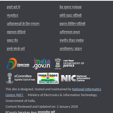
हमारे बारे में
वेब सूचना प्रबंधक
न्यूज़लैटर
कॉपी राइट पॉलिसी
अधिवक्ताओं के लिए प्रपत्र
हाइपर लिंकिंग पॉलिसी
सहायता वीडियो
अभिगम्यता कथन
साइट मैप
स्क्रीन रीडर एक्सेस
हमसे संपर्क करें
अस्वीकरण/ खंडन
This site is designed, hosted and maintained by
National Informatics
External website that opens a new window
Centre (NIC)
Ministry of Electronics & Information Technology,
Government of India.
Content Reviewed and Updated on: 2 January 2026
ECourts Services App डाउनलोड करें :